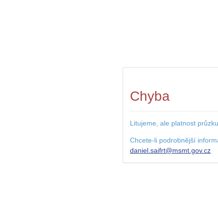
Chyba
Litujeme, ale platnost průzk
Chcete-li podrobnější inform
daniel.saifrt@msmt.gov.cz